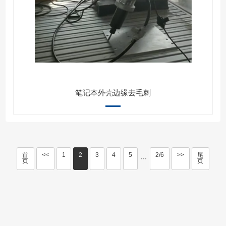
笔记本外壳边缘去毛刺
首
<<
1
2
3
4
5
2/6
>>
尾
···
页
页