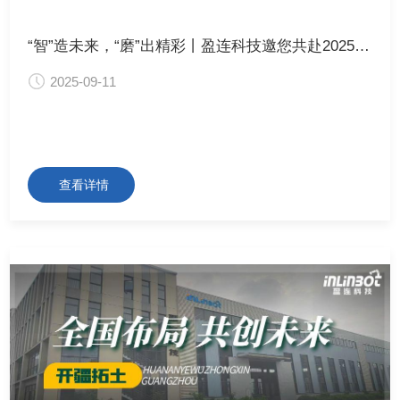
“智”造未来，“磨”出精彩丨盈连科技邀您共赴2025中国工业博览盛会
2025-09-11
查看详情