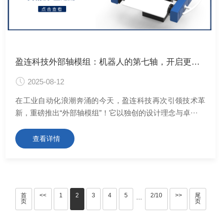
盈连科技外部轴模组：机器人的第七轴，开启更多可能！
2025-08-12
在工业自动化浪潮奔涌的今天，盈连科技再次引领技术革
新，重磅推出“外部轴模组”！它以独创的设计理念与卓···
查看详情
首
<<
1
2
3
4
5
2/10
>>
尾
···
页
页