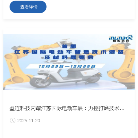
查看详情
盈连科技闪耀江苏国际电动车展：力控打磨技术引领智造新风向
2025-11-20