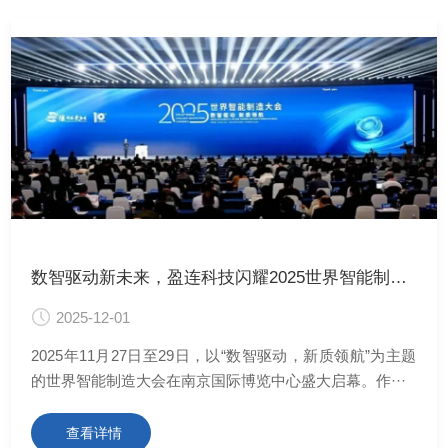
数智驱动新未来，盈连科技闪耀2025世界智能制造大会
2025-12-01
2025年11月27日至29日，以“数智驱动，新质领航”为主题
的世界智能制造大会在南京国际博览中心盛大启幕。作···
查看详情