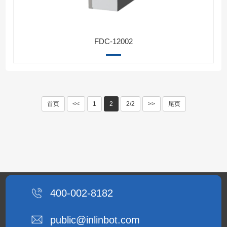
FDC-12002
首页
<<
1
2
2/2
>>
尾页
400-002-8182
public@inlinbot.com