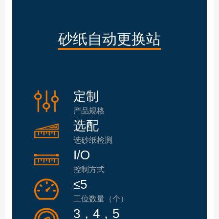
砂纸自动更换站
定制
产品规格
选配
选砂纸检测
I/O
控制方式
≤5
工位数量（个）
3，4，5