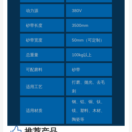
动力源
380V
砂带长度
3500mm
砂带宽度
50mm（可定制）
总重量
100kg以上
可配磨料
砂带
打磨、抛光、去毛
适用工艺
刺
钢、铝、铜、钛、
适用材质
镁、塑料、木材、
陶瓷等
推荐产品